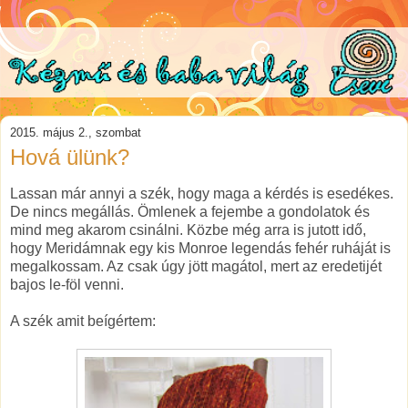
2015. május 2., szombat
Hová ülünk?
Lassan már annyi a szék, hogy maga a kérdés is esedékes.
De nincs megállás. Ömlenek a fejembe a gondolatok és
mind meg akarom csinálni. Közbe még arra is jutott idő,
hogy Meridámnak egy kis Monroe legendás fehér ruháját is
megalkossam. Az csak úgy jött magátol, mert az eredetijét
bajos le-föl venni.
A szék amit beígértem: