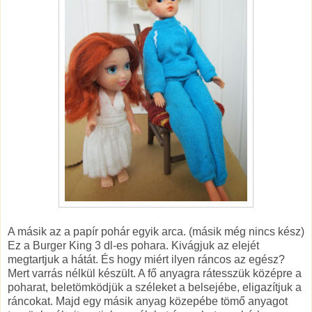
A másik az a papír pohár egyik arca. (másik még nincs kész)
Ez a Burger King 3 dl-es pohara. Kivágjuk az elejét
megtartjuk a hátát. És hogy miért ilyen ráncos az egész?
Mert varrás nélkül készült. A fő anyagra rátesszük középre a
poharat, beletömködjük a széleket a belsejébe, eligazítjuk a
ráncokat. Majd egy másik anyag közepébe tömő anyagot