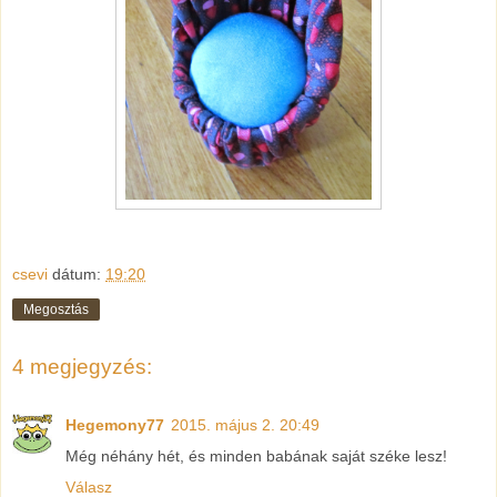
csevi
dátum:
19:20
Megosztás
4 megjegyzés:
Hegemony77
2015. május 2. 20:49
Még néhány hét, és minden babának saját széke lesz!
Válasz