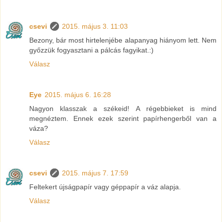
csevi
2015. május 3. 11:03
Bezony, bár most hirtelenjébe alapanyag hiányom lett. Nem
győzzük fogyasztani a pálcás fagyikat.:)
Válasz
Eye
2015. május 6. 16:28
Nagyon klasszak a székeid! A régebbieket is mind
megnéztem. Ennek ezek szerint papírhengerből van a
váza?
Válasz
csevi
2015. május 7. 17:59
Feltekert újságpapír vagy géppapír a váz alapja.
Válasz