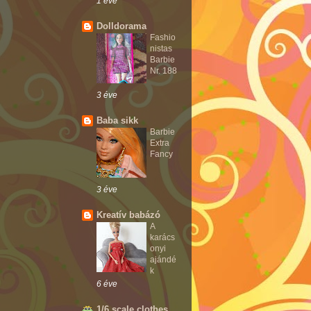
1 éve
Dolldorama
Fashio
nistas
Barbie
Nr. 188
3 éve
Baba sikk
Barbie
Extra
Fancy
3 éve
Kreatív babázó
A
karács
onyi
ajándé
k
6 éve
1/6 scale clothes