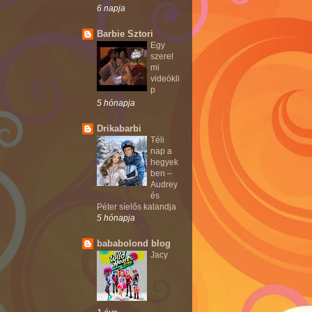
6 napja
Barbie Sztori
Egy
szerel
mi
videókli
p
5 hónapja
Drikabarbi
Téli
nap a
hegyek
ben –
Audrey
és
Péter síelős kalandja
5 hónapja
bababolond blog
Jacy