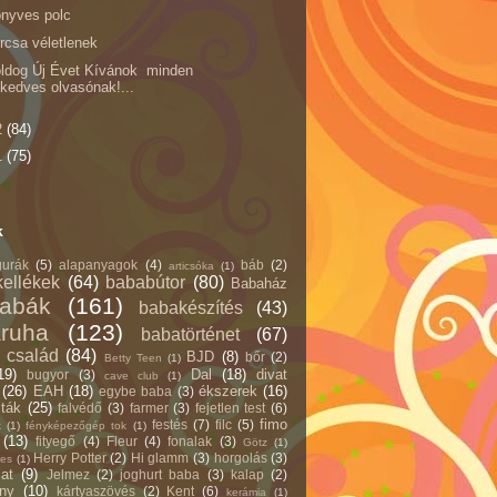
nyves polc
rcsa véletlenek
ldog Új Évet Kívánok minden
kedves olvasónak!...
2
(84)
1
(75)
k
gurák
(5)
alapanyagok
(4)
báb
(2)
articsóka
(1)
ellékek
(64)
bababútor
(80)
Babaház
abák
(161)
babakészítés
(43)
ruha
(123)
babatörténet
(67)
 család
(84)
BJD
(8)
bőr
(2)
Betty Teen
(1)
19)
Dal
(18)
divat
bugyor
(3)
cave club
(1)
(26)
EAH
(18)
ékszerek
(16)
egybe baba
(3)
jták
(25)
falvédő
(3)
farmer
(3)
fejetlen test
(6)
fimo
festés
(7)
filc
(5)
k
(1)
fényképezőgép tok
(1)
(13)
fityegő
(4)
Fleur
(4)
fonalak
(3)
Götz
(1)
Herry Potter
(2)
Hi glamm
(3)
horgolás
(3)
les
(1)
lat
(9)
Jelmez
(2)
joghurt baba
(3)
kalap
(2)
ny
(10)
kártyaszövés
(2)
Kent
(6)
kerámia
(1)