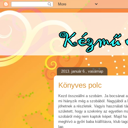
2013. január 6., vasárnap
Könyves polc
Kezd összeállni a szobám. Ja bocsánat a
mi hiányzik még a szobából. Nagyjából a
jöhetnek a részletek. Vagyis használati t
született, hogy a szekrény az egyetlen m
szobáról még nem kaptok képet. Majd ha m
meghívó a győri baba kiállításra, klub ta
lap.