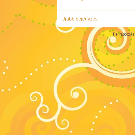
Újabb bejegyzés
Feliratkozás