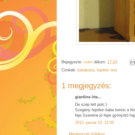
Bejegyezte:
csevi
dátum:
17:24
Címkék:
bababútor
,
fejetlen test
1 megjegyzés:
giardina írta...
De szép lett polc:)
Szegény fejetlen baba keresi a f
feje.Szeretne jó fejet gyönyörű hajja
2013. január 23. 12:05
Megjegyzés küldése