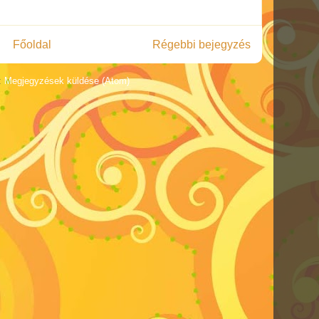
Főoldal
Régebbi bejegyzés
:
Megjegyzések küldése (Atom)