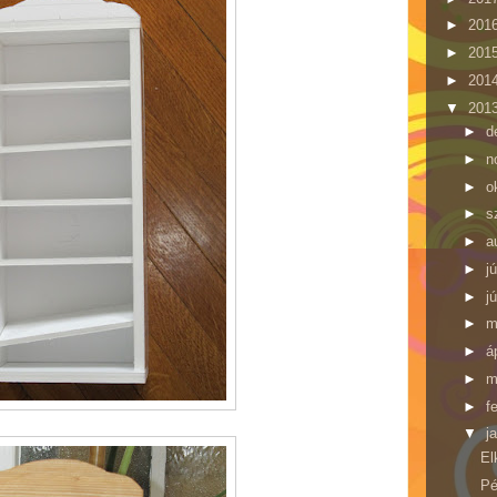
►
201
►
201
►
201
▼
201
►
d
►
n
►
o
►
s
►
a
►
j
►
j
►
m
►
á
►
m
►
f
▼
j
El
Pé