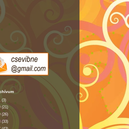
rchívum
1
(3)
0
(21)
9
(26)
8
(33)
7
(43)