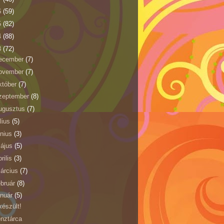
6
(59)
5
(82)
4
(88)
3
(72)
ecember
(7)
ovember
(7)
któber
(7)
zeptember
(8)
ugusztus
(7)
úlius
(5)
únius
(3)
ájus
(5)
prilis
(3)
árcius
(7)
ebruár
(8)
anuár
(5)
készült!
nztárca