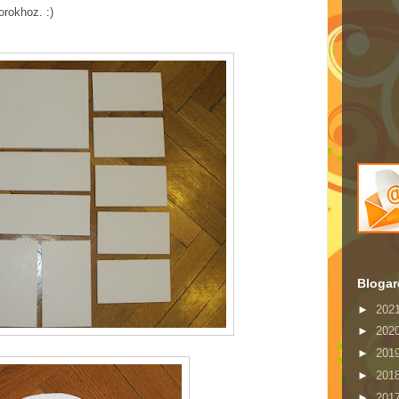
orokhoz. :)
Bloga
►
202
►
202
►
201
►
201
►
201