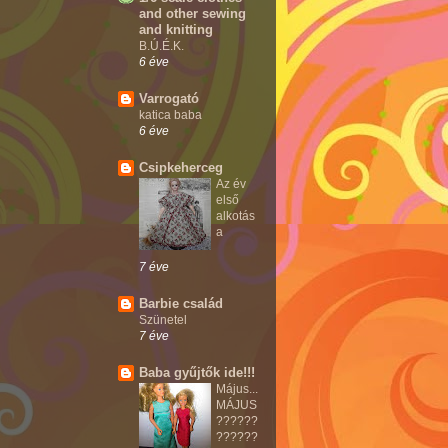
and other sewing
and knitting
B.Ú.É.K.
6 éve
Varrogató
katica baba
6 éve
Csipkeherceg
Az év
első
alkotás
a
7 éve
Barbie család
Szünetel
7 éve
Baba gyűjtők ide!!!
Május...
MÁJUS
??????
??????