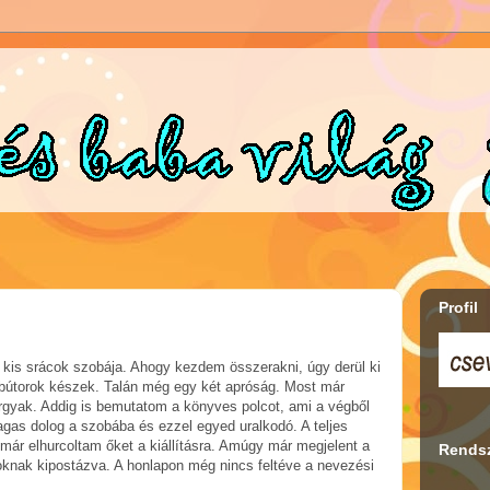
Profil
 kis srácok szobája. Ahogy kezdem összerakni, úgy derül ki
 bútorok készek. Talán még egy két apróság. Most már
árgyak. Addig is bemutatom a könyves polcot, ami a végből
agas dolog a szobába és ezzel egyed uralkodó. A teljes
ár elhurcoltam őket a kiállításra. Amúgy már megjelent a
Rendsz
goknak kipostázva. A honlapon még nincs feltéve a nevezési