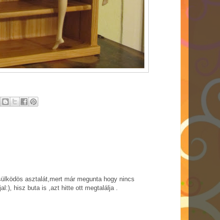
ésülködös asztalát,mert már megunta hogy nincs
l:), hisz buta is ,azt hitte ott megtalálja .