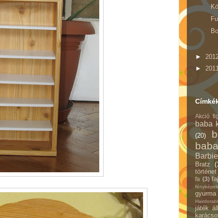
Kö
Fu
Bo
►
201
►
201
Címké
Akció fi
baba k
b
(20)
baba
Barbie
Bratz
(
történet
fa
fa
(3)
fényképe
gyurma
Hairdorab
játék ál
karácso