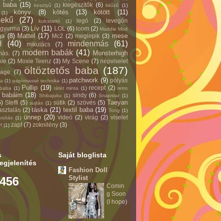
a baba
(15)
kiegészítők
(6)
kesztyű
(1)
kitűző
(1)
könyv
(8)
kötés
(13)
kötött
(11)
(1)
dekű
(27)
legó
(2)
levegőn
kulcstartó
(1)
Lív
(11)
 gyurma
(3)
LOL
(6)
loom
(2)
Maddie Mod
ga
(8)
Mattel
(17)
mese
Mc2
(2)
meglepik
(3)
H
(40)
mindenmás
(61)
mikulács
(7)
modern babák
(41)
Monsterhigh
ás.
(7)
ie
(2)
Moxie Teenz
(3)
My Scene
(7)
népviselet
öltöztetős baba
(187)
yage
(7)
patchwork
(9)
pólyás
ba
(1)
papírmassé technika
(1)
Pullip
(19)
recept
(2)
ababa
(1)
rátét minta
(1)
retro
t babáim
(18)
sindy
(6)
Shibajuku
(1)
Snapstar
(1)
Taeyan
5)
Steffi
(5)
sütik
(2)
szövés
(5)
sujtás
(1)
táska
(21)
textil baba
(19)
asztalás
(2)
Tong
(1)
ünnep
(20)
videó
(2)
virág
(2)
viselet
osítás
(1)
zapf
(7)
zoknilény
(3)
f
(1)
s
Saját bloglista
egjelenítés
Fashion Doll
Stylist
,456
Comin
g Soon
(I hope)