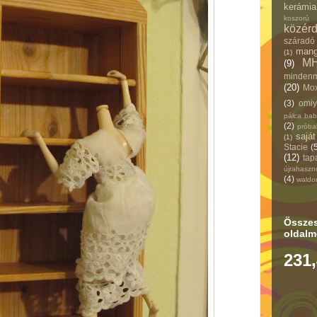
kerámi
koszorú
közér
száradó
man
(1)
M
(9)
mindenm
(20)
Mox
(3)
omi
pálca ba
(2)
prób
sajá
(1)
Stacie
(
(12)
tap
újrahaszn
(4)
waldor
Össze
oldalm
231